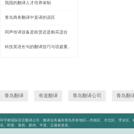
我国的翻译人才培养体制
青岛商务翻译中直译的误区
同声传译设备是租赁还是购买适合
科技英语长句的翻译技巧与语篇重...
青岛翻译
有道翻译
青岛翻译公司
青岛翻
环宇桥国际语言翻译公司：翻译业务遍布青岛所有地区---市南区、市北区、李沧区
岛、即墨、莱西、胶州、平度。正规有资质。