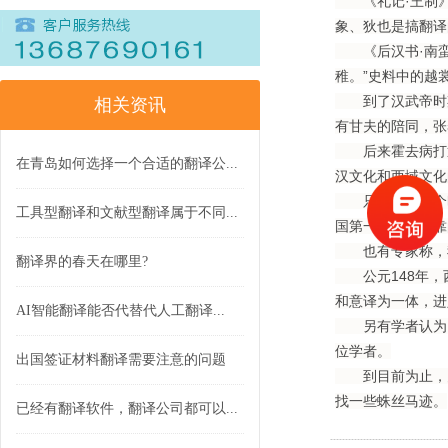
《礼记·王制》记
象、狄也是搞翻译
《后汉书·南蛮
稚。”史料中的越
到了汉武帝时期
相关资讯
有甘夫的陪同，张
后来霍去病打通
在青岛如何选择一个合适的翻译公...
汉文化和西域文化
只是由于那个时
工具型翻译和文献型翻译属于不同...
国第一个有据可靠
也有专家称，我
翻译界的春天在哪里?
公元148年，
和意译为一体，进
AI智能翻译能否代替代人工翻译...
另有学者认为，
位学者。
出国签证材料翻译需要注意的问题
到目前为止，关
找一些蛛丝马迹。
已经有翻译软件，翻译公司都可以...