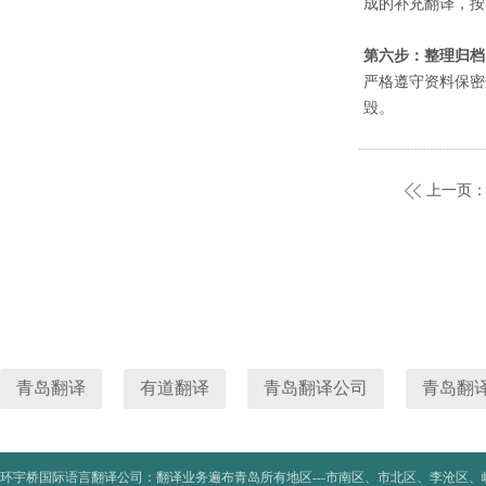
成的补充翻译，按
第六步：整理归档
严格遵守资料保密
毁。
上一页
青岛翻译
有道翻译
青岛翻译公司
青岛翻
环宇桥国际语言翻译公司：翻译业务遍布青岛所有地区---市南区、市北区、李沧区